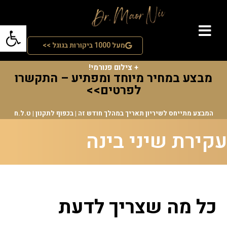
פתח סרג
מעל 1000 ביקורות בגוגל >>
מבצע החודש! טיפול הסרת אבנית + פלואוריד+ ערכת היגיינה אישית
+ צילום פנורמי!
מבצע במחיר מיוחד ומפתיע – התקשרו
לפרטים>>
המבצע מתייחס לשיריון תאריך במהלך חודש זה | בכפוף לתקנון | ט.ל.ח
עקירת שיני בינה
כל מה שצריך לדעת