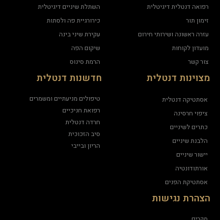
רפואה דנטלית דיגיטלית
השתלת שיניים דיגיטלית
זימון תור
כירורגיית פה ולסתות
עזרה ראשונה ושירותי חירום
עקירת שיני בינה
מועדון לקוחות
שיקום הפה
צור קשר
הרמת סינוס
מצוינות דנטלית
חדשנות דנטלית
טיפולים מניעתיים ומשמרים
אסתטיקה דנטלית
רפואת חניכיים
ציפוי חרסינה
חרדה דנטלית
כתרים לשיניים
סיב הזכוכית
הלבנת שיניים
הריון ובייבי
יישור שיניים
אורתודונטיה
אסתטיקת הפנים
הצהרת נגישות
מקרים