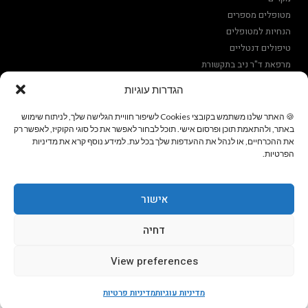
מטופלים מספרים
הנחיות למטופלים
טיפולים דנטליים
מרפאת ד"ר ניב בתקשורת
הגדרות עוגיות
מדיניות פרטיות
מדיניות עוגיות
🍪 האתר שלנו משתמש בקובצי Cookies לשיפור חוויית הגלישה שלך, לניתוח שימוש
באתר, ולהתאמת תוכן ופרסום אישי. תוכל לבחור לאפשר את כל סוגי הקוקיז, לאפשר רק
את ההכרחיים, או לנהל את ההעדפות שלך בכל עת. למידע נוסף קרא את מדיניות
הפרטיות.
עקבו אחרינו ברשתות החברתיות
אישור
דחיה
View preferences
ד״ר מאור ניב | רפואת שיניים ואסתטיקה
מדיניות עוגיות
מדיניות פרטיות