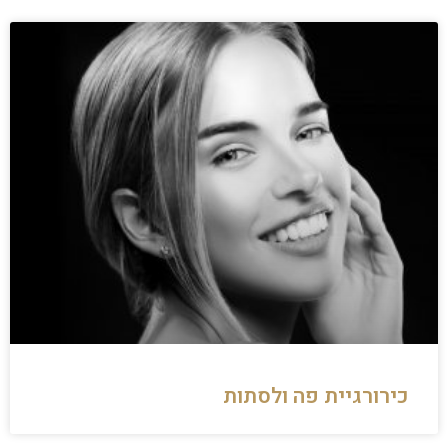
כירורגיית פה ולסתות