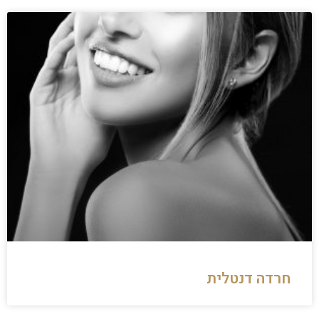
חרדה דנטלית