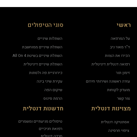
ראשי
סוגי הטיפולים
על המרפאה
השתלות שיניים
ד"ר מאור ניב
השתלת שיניים ממוחשבת
הכירו את הצוות
השתלת שיניים בשיטת All On 4
רפואה דנטלית דיגיטלית
השתלת שיניים דיגיטלית
זימון תור
כירורגיית פה ולסתות
עזרה ראשונה ושירותי חירום
עקירת שיני בינה
מועדון לקוחות
שיקום הפה
צור קשר
הרמת סינוס
מצוינות דנטלית
חדשנות דנטלית
טיפולים מניעתיים ומשמרים
אסתטיקה דנטלית
רפואת חניכיים
ציפוי חרסינה
חרדה דנטלית