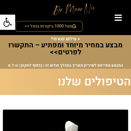
פתח סרג
מעל 1000 ביקורות בגוגל >>
מבצע החודש! טיפול הסרת אבנית + פלואוריד+ ערכת היגיינה אישית
+ צילום פנורמי!
מבצע במחיר מיוחד ומפתיע – התקשרו
לפרטים>>
המבצע מתייחס לשיריון תאריך במהלך חודש זה | בכפוף לתקנון | ט.ל.ח
הטיפולים שלנו