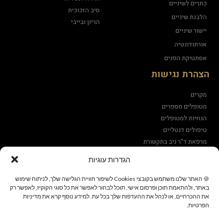
כתרים לשיניים
סיב הזכוכית
הלבנת שיניים
הריון ובייבי
יישור שיניים
אורתודונטיה
אסתטיקת הפנים
הצהרת נגישות
מקרים
מטופלים מספרים
הנחיות למטופלים
טיפולים דנטליים
מרפאת ד"ר ניב בתקשורת
הגדרות עוגיות
מדיניות פרטיות
מדיניות עוגיות
🍪 האתר שלנו משתמש בקובצי Cookies לשיפור חוויית הגלישה שלך, לניתוח שימוש
באתר, ולהתאמת תוכן ופרסום אישי. תוכל לבחור לאפשר את כל סוגי הקוקיז, לאפשר רק
את ההכרחיים, או לנהל את ההעדפות שלך בכל עת. למידע נוסף קרא את מדיניות
הפרטיות.